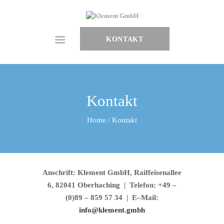
HOME
ÜBER UNS
SHOWROOM
KONTAKT
LEISTUNGEN
BLOG
Kontakt
Home
Kontakt
Anschrift: Klement GmbH, Raiffeisenallee
6, 82041 Oberhaching | Telefon: +49 –
(0)89 – 859 57 34 | E–Mail:
info@klement.gmbh